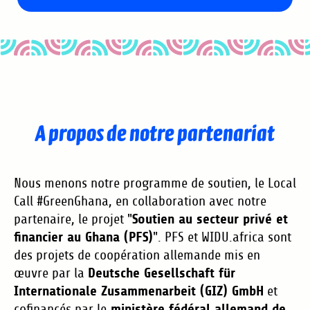
Qu'est-ce qu'un Local
Call ?
A propos de notre partenariat
Notre Local Call #GreenGhana est un
Suis-je éligible pour
appel à participation à thème. Les
participer ?
Local Calls sont le tout nouvel
Nous menons notre programme de soutien, le Local
Call #GreenGhana, en collaboration avec notre
instrument financier sur la
Soutien au secteur privé et
partenaire, le projet "
plateforme WIDU, conçu pour
• Le candidat doit avoir 18 ans ou
Quel est le montant de
financier au Ghana (PFS)
". PFS et WIDU.africa sont
soutenir les petites entreprises
plus
la subvention ?
des projets de coopération allemande mis en
intéressées à construire un avenir
• Le candidat doit être de
Deutsche Gesellschaft für
œuvre par la
vert et durable dans leur
nationalité ghanéenne
Internationale Zusammenarbeit (GIZ) GmbH
et
ministère fédéral allemand de
cofinancés par le