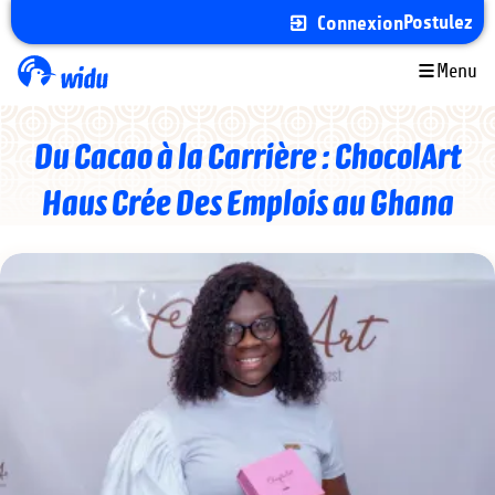
Aller
Postulez
Connexion
au
contenu
Menu
principal
Du Cacao à la Carrière : ChocolArt
Haus Crée Des Emplois au Ghana