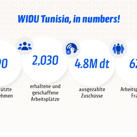
WIDU Tunisia, in numbers!
2,030
90
4.8M dt
6
erhaltene und
tützte
ausgezahlte
Arbeits
geschaffene
ehmen
Zuschüsse
Fr
Arbeitsplätze