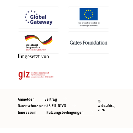
Umgesetzt von
Footer
Anmelden
Vertrag
©
new
Datenschutz gemäß EU-DTVO
widu.africa,
2026
Impressum
Nutzungsbedingungen