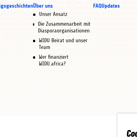
von Ihrem individuellen Projekt ab:
te kann ich haben?
 bei der Löschung Ihres Kontos unterstützen.
 WIDU registrieren.
lgsgeschichten
Über uns
FAQ
Updates
ines der teilnehmenden Länder sind,
h unsere
Erklärvideos
auf Youtube an, um weitere Ein
nutzt die Spende des/der Diaspora-Fördernden sowi
Unternehmen gründen oder ein kleines Unternehmen 
f unser
Erklärvideo
.
Unser Ansatz
n
Äthiopien
,
Côte d'Ivoire
,
The Gambia
,
Ghana
,
Kame
chuss
zu investieren und lädt die Belege auf der Plattfo
. Weder WIDU noch unsere Partner erheben eine Geb
dieren.
 vollständig; Sie können Ihre Projektinformationen 
Die Zusammenarbeit mit
Tunesien
für Sie verfügbar.
n einem der teilnehmenden Länder haben, und
 Rolle und dem Grant ab, für den Sie sich bewerbe
 natürlich auch direkt unter
diaspora@widu.africa
mständen lehnt WIDU ein Projekt ab?
h das Coaching, das Sie erhalten, ist kostenlos. Ni
Diasporaorganisationen
 ersten Mal registrieren, können Sie von einem Zus
n WIDU-Zuschuss.
nem Bankkonto oder zu einem mobilen Geldtransfer
ang zu WIDU zu erhalten.
WIDU Beirat und unser
ich unser
Erklärvideo
an.
eniger als 20 Mitarbeiter hat.
ieren (abhängig von der privaten Investition).
chuss
Team
zu können.
ss und investiert, um das Unternehmen zu erweiter
n Projekte abgelehnt, weil sie nicht den WIDU-Reg
Wer finanziert
enn ich mich nicht an die WIDU-Regeln
Geld bittet, informieren Sie uns sofort. Wir werde
von WIDU unterstützt wurden, entspricht die Höhe d
ängen davon ab, für welchen Zuschuss Sie sich bewe
WIDU.africa?
r:
3 Projekte gleichzeitg
. Wir lehnen auch Projekte ab, bei denen der begr
 dass zusätzliche Kriterien gelten, je nachdem für w
ebenenfalls rechtliche Schritte einleiten.
und -Werte halte?
n und der Investition Ihrer Diaspora und kann bis zu
gendeiner Weise eine Täuschungsabsicht vorliegt.
chuss
Projekt gleichzeitg (3 aufeinandererfolgende Male)
ert die Investition des Zuschusses und der/die Entre
en.
s Recht vor, Projekte abzulehnen, ohne eine vollst
dass Sie sich mit der Annahme des Vertrages rechtli
et sich Diaspora-Spender*in und Unte
hende Unternehmen
r aus Datenschutzgründen oder anderen Gründen ni
eln, -Kriterien und -Werte einzuhalten. Im Falle e
s ist in einem kurzen
Erklärvideo
erläutert.
in Projekt abgelehnt wurde, gibt es keinen Mechan
htungen behält sich WIDU.africa das Recht vor, rech
on vor der Auszahlung des Zuschusses erforderlich
Diaspora-Fördernden
wie folgt: "Eine Person mit 
 ein WIDU Projekt?
Co
en zu unseren Förderkriterien finden Sie in unsere
äischen Land, die bereit ist, ein Projekt im teiln