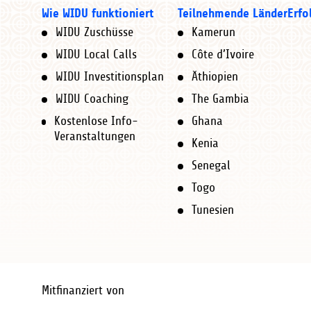
Der Zuschuss hängt 
Wie viele Projek
Wir werden Sie dann
Main
kann er/sie sich für
Wie WIDU funktioniert
Teilnehmende Länder
Erfo
• Staatsbürger*in e
Sehen Sie sich auc
• Entrepreneur*in 
• Würde gerne ein 
Bitte klicken Sie au
WIDU Zuschüsse
Kamerun
Navigation
In Afrika ist WIDU i
Original WIDU Zus
in das Unternehmen 
WIDU ist kostenlos
Mitarbeitern) expan
• Ihr WIDU-Team ist
WIDU Local Calls
Côte d’Ivoire
Senegal
,
Togo
und
new
• Ihren Wohnsitz i
Das hängt von Ihrer
Gerne könne Sie uns
Unter welchen U
eine Vergütung. Auc
WIDU Investitionsplan
Äthiopien
• Wenn Sie sich zum
-
• Bewerbung für de
• Hat Zugang zu ei
Geld bitten, um Zug
Bitte schauen Sie s
WIDU Coaching
• Ihr Unternehmen w
The Gambia
€ und 3.000 € profit
Footer
Original WIDU Zus
Zuschuss erhalten 
Kostenlose Info-
Ghana
• Erhält den Zuschu
Normalerweise werde
Was passiert, w
Wenn Sie jemand um 
Veranstaltungen
• Wenn Sie bereits 
Weitere Kriterien h
Kenia
Diaspora-Fördernde
stabilisieren.
-Werten entsprechen
Bitte beachten Sie,
untersuchen und geg
privaten Investitio
Senegal
besteht, dass in ir
sich bewerben.
Original WIDU Zus
Togo
Entrepreneur*in:
1 
• Ein Coach verifizi
Tunesien
neues Projekt start
WIDU behält sich da
Bitte beachten Sie, 
Wie unterscheid
• Neue oder beste
abzugeben, wenn wi
haben, die WIDU-Reg
Der gesamte Prozes
Lage sind. Sobald e
gegen diese Verpflic
• Private Investiti
WIDU definiert den
einzuleiten.
Wie lange dauert
Mitfinanziert von
Weitere Information
teilnehmenden europ