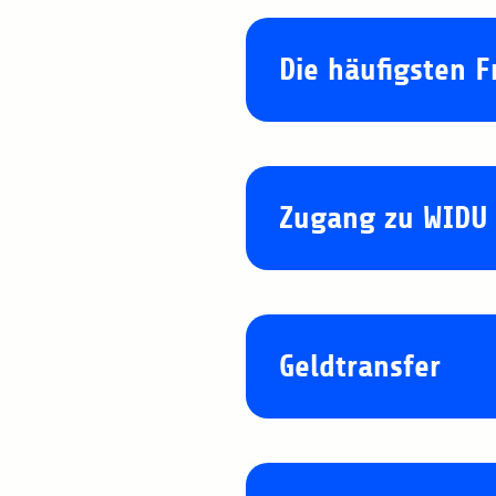
Die häufigsten 
Was ist WIDU.afr
Zugang zu WIDU
Gemeinsam mit der a
Wie funktioniert
Plattform WIDU.afr
Ich habe mich
Geldtransfer
finanzielle Zuschüs
Einla
Die folgende Auflis
Wann bin ich für
der/ die Unternehm
Bitte überprüfen Si
Ich bin Untern