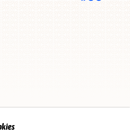
blicke zu erhalten.
e den Eigenen, um
(mit weniger als 20
run
,
Kenia
, Mali,
rm hoch.
ühr oder verlangen
eingeben.
n.
kontaktieren.
emand sollte Sie um
chuss zwischen 300
account, um den
n oder zu
eln, -Kriterien und
, -Kriterien
n die Angelegenheit
es Zuschusses Ihrer
rben:
ündete Verdacht
elchen Zuschuss Sie
 5.000 € betragen.
preneur*in kann ein
ändige Erklärung
ch verpflichtet
rnehmer*in?
cht dazu in der
ines Verstoßes
ismus zur Berufung.
tliche Schritte
Wohnsitz im
Umgesetzt von
okies
n
Bedingungen
.
ehmenden