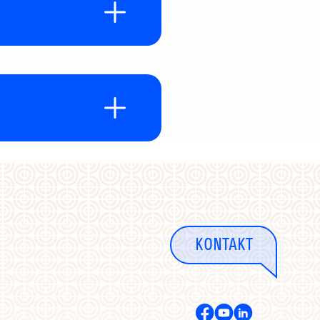
eitrag?
. Einige E-Mail-
h tun?
ch diesen Ordner.
egeben haben.
urde und der/die
rweisen?
rderung
n Ihr Konto
uf der Plattform
chen Länder sowie
päischen
dungs-E-Mail finden
d den
nder, oder hat die
registriert sich
en für mich
der Sie angeben, von
dende
ora-Fördernden,
.
r Diaspora-
". Geben Sie in
en Ablauf des WIDU
ntrolle mehr
ehlen als Referenz
und der
Gates
E-Mail. Bitte
 der Coach den/die
nternationale
?
er/sie ein Konto
tschaftliche
Mail.
et. Den aktuellen
nationale
itglied der Diaspora
nformationen
g ausfüllen.
nehmenden
nternehmern*innnen
es Passwort wählen
.
.africa gesendet
n haben (d.h. Sie
KONTAKT
ne/n Unternehmer*in
hen Ländern
en, Zahlen und
opäischen
auf Ihr E-Mail-Konto
resse eingibt.
ssionellen
es an einem
.africa
.
die Schweiz und
en Länder.
 darauf klickt,