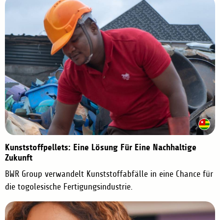
o
i
a
n
a
Kunststoffpellets: Eine Lösung Für Eine Nachhaltige
Zukunft
BWR Group verwandelt Kunststoffabfälle in eine Chance für
die togolesische Fertigungsindustrie.