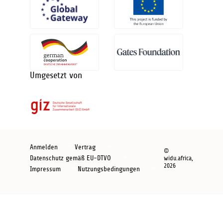
Umgesetzt von
Footer
Anmelden
Vertrag
©
new
Datenschutz gemäß EU-DTVO
widu.africa,
2026
Impressum
Nutzungsbedingungen