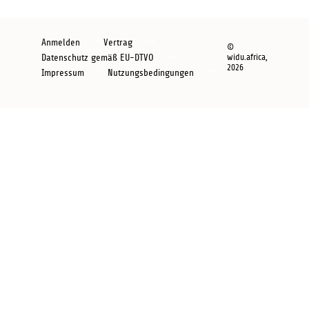
Footer
Anmelden
Vertrag
©
new
Datenschutz gemäß EU-DTVO
widu.africa,
2026
Impressum
Nutzungsbedingungen