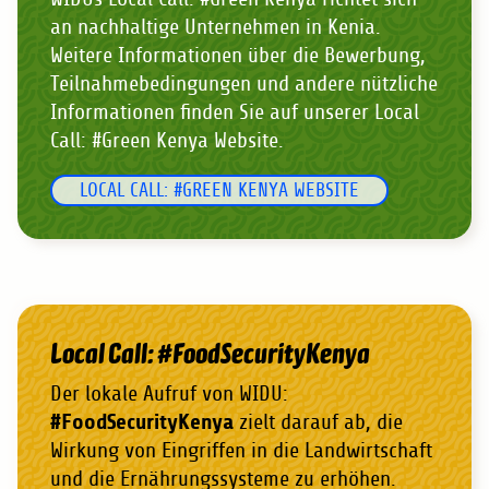
an nachhaltige Unternehmen in Kenia.
Weitere Informationen über die Bewerbung,
Teilnahmebedingungen und andere nützliche
Informationen finden Sie auf unserer Local
Call: #Green Kenya Website.
LOCAL CALL: #GREEN KENYA WEBSITE
Local Call: #FoodSecurityKenya
Der lokale Aufruf von WIDU:
#FoodSecurityKenya
zielt darauf ab, die
Wirkung von Eingriffen in die Landwirtschaft
und die Ernährungssysteme zu erhöhen.