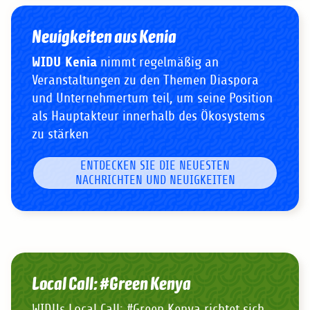
Neuigkeiten aus Kenia
WIDU Kenia
nimmt regelmäßig an
Veranstaltungen zu den Themen Diaspora
und Unternehmertum teil, um seine Position
als Hauptakteur innerhalb des Ökosystems
zu stärken
ENTDECKEN SIE DIE NEUESTEN
NACHRICHTEN UND NEUIGKEITEN
Local Call: #Green Kenya
WIDUs Local Call: #Green Kenya richtet sich