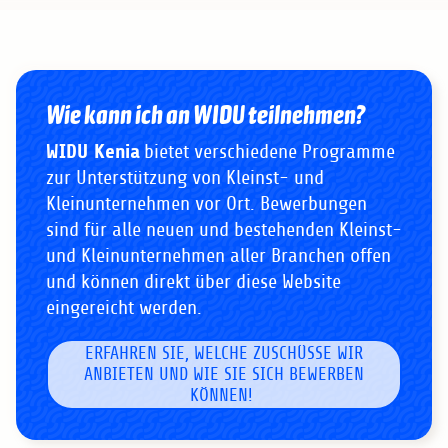
Wie kann ich an WIDU teilnehmen?
WIDU Kenia
bietet verschiedene Programme
zur Unterstützung von Kleinst- und
Kleinunternehmen vor Ort. Bewerbungen
sind für alle neuen und bestehenden Kleinst-
und Kleinunternehmen aller Branchen offen
und können direkt über diese Website
eingereicht werden.
ERFAHREN SIE, WELCHE ZUSCHÜSSE WIR
ANBIETEN UND WIE SIE SICH BEWERBEN
KÖNNEN!